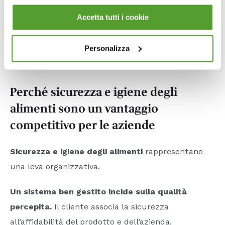
consumatore.
Accetta tutti i cookie
Il concetto chiave è che la sicurezza è un flusso
Personalizza
continuo. Ogni fase è collegata alla successiva e
richiede controllo costante.
Perché sicurezza e igiene degli
alimenti sono un vantaggio
competitivo per le aziende
Sicurezza e igiene degli alimenti
rappresentano
una leva organizzativa.
Un sistema ben gestito incide sulla qualità
percepita.
Il cliente associa la sicurezza
all’affidabilità del prodotto e dell’azienda.