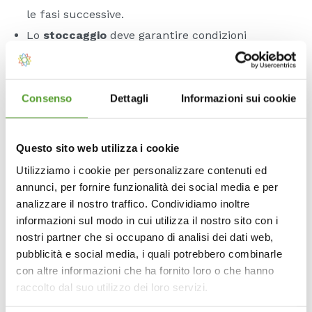
le fasi successive.
Lo
stoccaggio
deve garantire condizioni
adeguate di conservazione. La gestione di spazi,
temperature e rotazioni consente di mantenere
qualità e sicurezza.
Consenso
Dettagli
Informazioni sui cookie
La
lavorazione
è la fase più delicata. Qui entrano
in gioco comportamenti e procedure.
Questo sito web utilizza i cookie
L’allineamento tra quanto previsto e quanto
Utilizziamo i cookie per personalizzare contenuti ed
applicato è determinante.
annunci, per fornire funzionalità dei social media e per
La
conservazione
riguarda sia i prodotti finiti sia
analizzare il nostro traffico. Condividiamo inoltre
informazioni sul modo in cui utilizza il nostro sito con i
quelli intermedi. Il rispetto delle condizioni
nostri partner che si occupano di analisi dei dati web,
ambientali garantisce stabilità e sicurezza
pubblicità e social media, i quali potrebbero combinarle
microbiologica.
con altre informazioni che ha fornito loro o che hanno
Infine, la
distribuzione
o somministrazione deve
raccolto dal suo utilizzo dei loro servizi.
mantenere le condizioni di sicurezza fino al