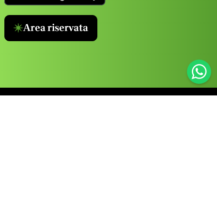
Area riservata
Informazioni
Corsi
Servizi
Chi Siamo
Sicurezza sul
Sicurezza
Lavoro
Alimentare
News
HACCP Online
> Audit
Contatti
> Corso Haccp
> Consulenza
Lavora con Noi
Bar
Tecnica
La nostra App
> Corso Haccp
>