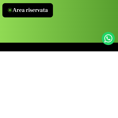
Area riservata
Informazioni
Corsi
Servizi
Chi Siamo
Sicurezza sul
Sicurezza
Lavoro
Alimentare
News
HACCP Online
> Audit
Contatti
> Corso Haccp
> Consulenza
Lavora con Noi
Bar
Tecnica
La nostra App
> Corso Haccp
>
Pizzeria
Etichettatura