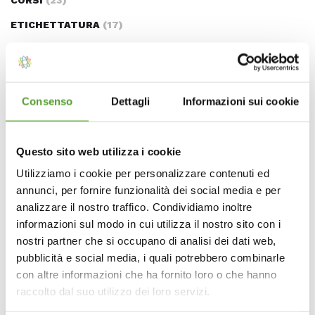
CORSI
(23)
ETICHETTATURA
(17)
IN PRIMO PIANO
(12)
NORMATIVE ALIMENTARI
(10)
NOVITÀ
(69)
Consenso
Dettagli
Informazioni sui cookie
Ultime News
Questo sito web utilizza i cookie
Utilizziamo i cookie per personalizzare contenuti ed
annunci, per fornire funzionalità dei social media e per
Nuovo Accordo Stato Regioni 2026:
analizzare il nostro traffico. Condividiamo inoltre
formazione obbligatoria, sanzioni e corsi
informazioni sul modo in cui utilizza il nostro sito con i
finanziati per le aziende
nostri partner che si occupano di analisi dei dati web,
pubblicità e social media, i quali potrebbero combinarle
Formazione obbligatoria D.lgs. 81/08:
con altre informazioni che ha fornito loro o che hanno
obblighi, figure e sanzioni
raccolto dal suo utilizzo dei loro servizi.